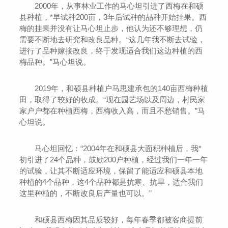
2000年，从事林业工作的马心坦引进了西梅在和硕
县种植，*早试种200亩，3年后试种的品种开始挂果。西
梅的挂果并没有让马心坦止步，他认为还不够理想，仍
需要不断地去研究和改良品种。“这几年我不断去试验，
进行了品种嫁接改良，终于发现适合我们这边种植的西
梅品种。”马心坦说。
2019年，和硕县种植户马思建承包的140亩西梅种植
田，取得了较好的收成。“现在园艺场以及周边，村民家
家户户都在种植西梅，西梅收入高，而且不愁销售。”马
心坦说。
马心坦回忆：“2004年在和硕县大面积种植后，我*
初引进了24个品种，鼓励200户种植，经过我们一年一年
的试验，让其不断适应环境，保留了能适应和硕县本地
种植的4个品种，这4个品种都是抗寒、抗旱，适合我们
这里种植的，不断改良后产量也可以。”
和硕县西梅因其品质较好，每年春季都被客商提前