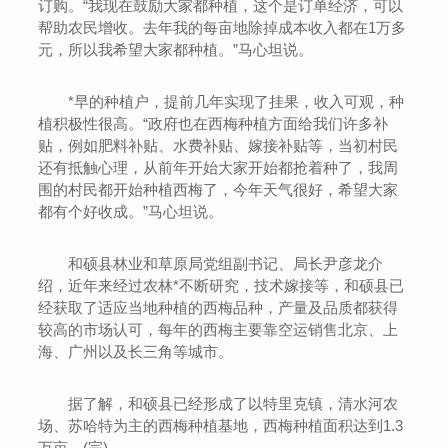
订购。“我现在鼓励大家都种植，这个是订单经济，可以
帮助农民增收。去年我的每亩地除掉成本收入都在1万多
元，所以我希望大家都种植。”马心坦说。
*早的种植户，提前几年实现了挂果，收入可观，种
植积极性很高。“政府也在西梅种植方面给我们许多补
贴，例如肥料补贴、水费补贴、嫁接补贴等，当初村民
还有抵触心理，从前年开始大家开始都抢着种了，我周
围的村民都开始种植西梅了，今年天气很好，希望大家
都有个好收成。”马心坦说。
和硕县林业和草原局党组副书记、局长尹彦龙介
绍，近年来经过农林*不断研究，技术嫁接等，和硕县已
经获取了适应当地种植的西梅品种，产量及品质都获得
较高的市场认可，每年的西梅主要靠空运销售北京、上
海、广州以及长三角等城市。
据了解，和硕县已经形成了以特里克镇，清水河农
场、苏哈特为主的西梅种植基地，西梅种植面积达到1.3
万亩。(完)