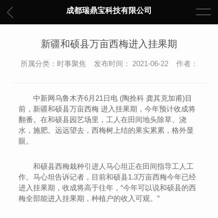
成都瑞鼎宝科技有限公司
新疆和硕县万亩西梅进入挂果期
所属分类：时事聚焦 发布时间： 2021-06-22 作者：
中新网乌鲁木齐6月21日电 (陶拴科 龚其克加甫)目
前，新疆和硕县万亩西梅 进入挂果期，今年预计收成将
翻番。在和硕县园艺场里，工人在田间地头除草、浇
水，施肥。远远望去，西梅树上结的果实累累，格外显
眼。
和硕县西梅栽种引进人马心坦正在田间指导工人工
作。马心坦告诉记者，目前和硕县1.3万亩西梅今年已经
进入挂果期，收成将高于往年，“今年可以说和硕县的西
梅全部能进入挂果期，种植户的收入可观。”