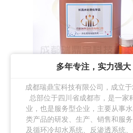
经验丰富，应用领域
多年专注，实力强大
专业团队，技术放
贴心服务，售后放
成都瑞鼎宝科技有限公司，成立于2
目前拥有“长流”水处理剂产品商标
我们有多年从事工业水处理药剂
成都瑞鼎宝科技有限公司为每个
技术开发的团队，致力于研究并
提供定制化解决方案，帮助客户
总部位于四川省成都市，是一家
列水处理药剂成功应用于化工、
业，也是服务型企业，主要从事水
材、造纸、电力、制药、食品、
过程中出现的诸多问题。持续的
工艺过程，实现的经济效益和长
类产品的研发、生产、销售和服务
环保等各领域，我们目前已经成
以及生产技术的不断革新，使我
行。
及循环冷却水系统、反渗透系统、
优势和高度竞争力的科技型
户提供专业化产品。