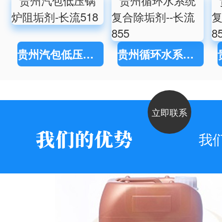
贵州汽包低压锅炉阻垢剂-长流518
贵州循环水系统复合除垢剂--长流855
立即联系
我