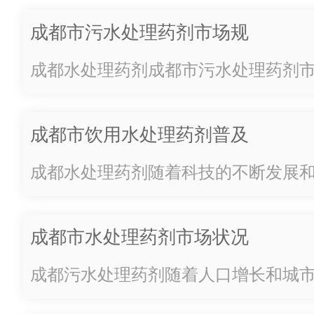
目前拥有“长流”水处理剂产品商
成都市污水处理药剂市场规
标，“长流”系列水处理药剂成功
模及增长趋势
成都水处理药剂成都市污水处理药剂
应用于化工、冶金、建材、造
趋势随着人口的增加和城市化进程的
纸、电力、…
生活污水排放量不断增加，这给环境
成都市饮用水处理药剂普及
胁。为了保护环境和人民健康，成都
率调查
污水处理产业。而污水处理药剂作为
成都水处理药剂随着科技的不断发展
必不可少的一部分，市场需求也在不
的提高，饮用水处理药剂已经成为了
计，目前成都市污水处理药剂市场规
水的必需品。然而，对于成都市的情
成都市水处理药剂市场状况
元...
水处理药剂普及率究竟如何呢？为了
及趋势分析
我们开展了一项调查。根据我们的问
成都污水处理药剂随着人口增长和城
示，目前成都市饮用水处理药剂的普及
速，水资源短缺和水污染问题日益突