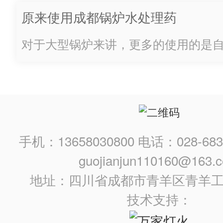
右。其中，购买并使用饮用水处理药剂的
市水处理药剂市场应运而生。本文将
原来使用成都锅炉水处理药
药剂市场的现状和趋势进行分析。一
剂需要注意这些事情
市水处理药剂市场已经逐渐形成，目
对于大型锅炉来讲，更多的使用的是
大，主要涉及到化学药剂、生物药剂
种情况就需要使用锅炉水处理药剂，
种领域。其中，化学药剂占据了市场
准，所以在使用的时候就需要特别注
因...
就一起来看看使用成都锅炉水药剂需
呢。1、先除垢后防垢采用锅内加药处
内老垢清除，以免锅炉运行后，造成
手机：13658030800 电话：028-68
引起水轮回通路与排污管路堵塞。2、运
guojianjun110160@163.
地址：四川省成都市青羊区青羊
技术支持：