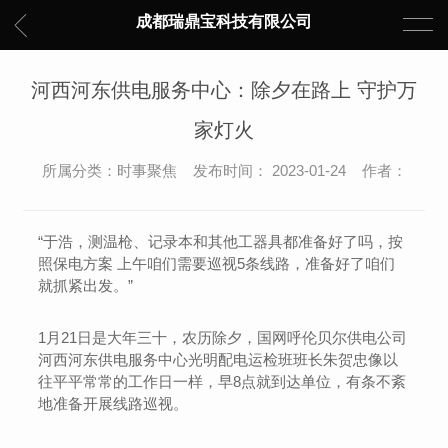
成都瑞鼎宝科技有限公司
河西河东供电服务中心：除夕在路上 守护万
家灯火
所属分类：时事聚焦 发布时间： 2023-01-24 作者：
“于浩，测温枪、记录本和其他工器具都准备好了吗，按
照保电方案 上午咱们需要巡视5条线路，准备好了咱们
就抓紧出发。”
1月21日是大年三十，农历除夕，国网呼伦贝尔供电公司
河西河东供电服务中心光明配电运检班班长朱贺忠像以
往平平常常的工作日一样，早8点就到达单位，有条不紊
地准备开展线路巡视。