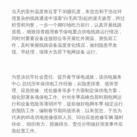
当天的室外温度将近零下30摄氏度，朱贺忠和于浩在环
境复杂的线路通道中顶着“白毛风”刮起的漫天扬雪，跨过
积雪和沟壑，一步一个脚印地吃力前行，认真开展线路
巡视， 细致排查梳理春节保电重点供电线路运行情况，
同时对重要设备连接部位等开展红外测温、测负荷工
作，及时掌握线路设备温度变化情况，做到隐患早发
现、早处理，保障大负荷下电网设备 运行。
为坚决抗牢社会责任、提升春节保电成效，该供电服务
中心 总结历年保供电工作经验，从隐患排查、值班管
理、应急抢修、优化服务等多个方面制定保供电方案，
细化部署各项保电工作。针对冬季高峰负荷时期电网运
行和设备危险等薄弱环节，提前做好电网冬季 稳定运行
的预防工作，编制春节期间值班表，以朱贺忠、于浩为
代表的85名供电抢修值班人员、50台应急抢修车辆 随时
待命， 组织有力、措施得当、责任分明做好突发事件应
急处置工作。