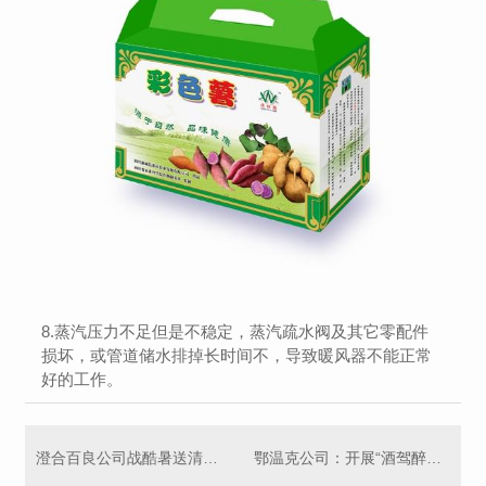
8.蒸汽压力不足但是不稳定，蒸汽疏水阀及其它零配件
损坏，或管道储水排掉长时间不，导致暖风器不能正常
好的工作。
澄合百良公司战酷暑送清凉 鼓干劲保安康
鄂温克公司：开展“酒驾醉驾、违法犯罪”专项监督