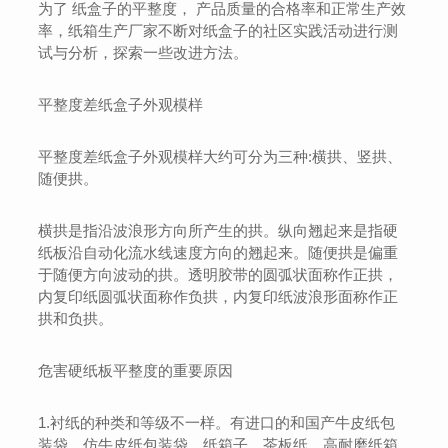
为了 纸盒子的平整度， 产品质量的合格率和正常生产效
率，纸箱生产厂家不断对纸盒子的社区实践活动进行测
试与分析，探索一些改进方法。
平整度差纸盒子外观模样
平整度差纸盒子外观模样大约可分为三种:横拱、竖拱、
随便拱。
横拱是指沿波浪形方向所产生的拱。纵向翘起来是指硬
纸板沿自动化流水线速度方向的翘起来。随便拱是偏重
于随便方向波动的拱。透明胶带的圆弧状面称作正拱，
内复印纸圆弧状面称作负拱，内复印纸波浪形面称作正
拱和负拱。
危害硬纸板平整度的重要原因
1.衬纸的种类和等级不一样。有进口的和国产牛皮纸包
装袋、仿牛皮纸包装袋、纸箱子、茶板纸、高耐磨纸箱