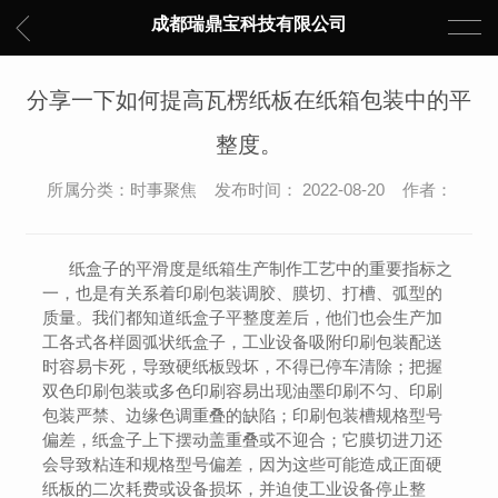
成都瑞鼎宝科技有限公司
分享一下如何提高瓦楞纸板在纸箱包装中的平
整度。
所属分类：时事聚焦 发布时间： 2022-08-20 作者：
纸盒子的平滑度是纸箱生产制作工艺中的重要指标之
一，也是有关系着印刷包装调胶、膜切、打槽、弧型的
质量。我们都知道纸盒子平整度差后，他们也会生产加
工各式各样圆弧状纸盒子，工业设备吸附印刷包装配送
时容易卡死，导致硬纸板毁坏，不得已停车清除；把握
双色印刷包装或多色印刷容易出现油墨印刷不匀、印刷
包装严禁、边缘色调重叠的缺陷；印刷包装槽规格型号
偏差，纸盒子上下摆动盖重叠或不迎合；它膜切进刀还
会导致粘连和规格型号偏差，因为这些可能造成正面硬
纸板的二次耗费或设备损坏，并迫使工业设备停止整