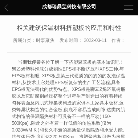
成都瑞鼎宝科技有限公司
相关建筑保温材料挤塑板的应用和特性
所属分类：时事聚焦 发布时间： 2022-03-11 作者：
当期我便带各位了解一下挤塑聚苯板的基本知识吧！
聚乙烯塑料泡沫分成朔性EPS和不断挤压型XPS二种,与
EPS板材相毗, XPS板是第三代硬质的的的的的发泡保温
材料,从技术上它处理EPS板复杂的生产工艺流程,具备
EPS板无法替代的优势特点。XPS板是骤苯Z烯环氧树脂
胶以及它防腐剂经压挤整个过程生产制造出的有着持续
匀称表面及内肌式蜂巢状构造的家俱木工家具木板材,这
类蜂巢状构造的铝合金板,彻底不容易造成间隙,这类内肌
式构造的保温隔热材料可具备不一样的压动( 150-
500Kpa) ,除此之外有着一样低值的传热系数(仅为
0.028W/M.K )和长久不衰的高质量保温隔热和承受力能,
抗气体压强.度可达220-500Kpa。挤塑聚苯板可做为房屋