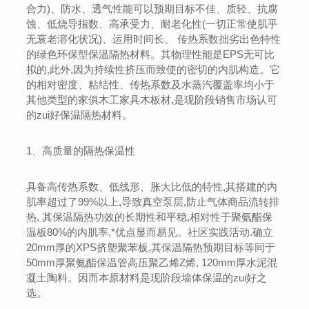
合力)、防水、透气性能可以预期目标不佳、质轻、抗腐
蚀、低烧导指数、高承受力、耐老化性(一切正常使肌乎
无衰老溶化状况)、运用时间长、 传热系数拙劣出色特性
的绿色环保型保温隔热材料。其物理性能是EPS无可比
拟的,此外,因为持续性挤压而致使的密切的内肌构造。它
的相对密度、粘结性、传热系数及水蒸汽覆盖率均小于
其他类型的家俱木工家具木板材,是现阶段销售市场认可
的zui好保温隔热材料。
1、高质量的隔热保温性
具备高传热系数、低线形、胀大比低的特性,其搭建的内
肌率超过了99%以上,导致真空泵层,防止气体商品流转排
热, 其保温隔热功效的长期性和平稳,相对性于聚氨酯保
温板80%的内肌率,*优点显而易见。社区实践活动.确立
20mm厚的XPS挤塑聚苯板,其保温隔热预期目标等同于
50mm厚聚氨酯保温管高压聚乙烯Z烯, 120mm厚水泥混
凝土陶料。因而本原材料是现阶段墙体保温的zui好之
选。