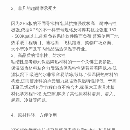
2、非凡的超耐磨承受力
因为XPS板的不同寻常构造,其抗拉强度极高、耐冲击性
极强,依据XPS的不一样型号规格及薄厚其抗拉强度 150
~ 500Kpa以上,能肩负各系统软件路面负荷,普遍使用于地
热采暖工程项目、速地面、飞机跑道、购物广场路面、
大小型冷库及车内饰品隔热保温等行业。
3、高品质的憎水性、防水性
粘结性是考虑到保温隔热材料的一一个关键主要参数。
保温隔热材料粘合力后隔热保温特性随着着着降低,在低
溫状况下,吸进的水非常容易结冻,毁坏了保温隔热材料的
构造,进而使原料的承受能力及隔热保温特性降低。于高
压聚乙烯Z烯化学方程自身不粘合力,家俱木工家具木板
材化学方程平稳,无空隙,解决了其他原材料渗漏、渗入、
起霜、冷疑等问题。
4、原材料轻、方便使用