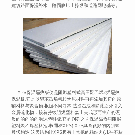
建筑路面保湿补水、路面膨胀土操纵和道路网地基等。
XPS保温隔热板便是阻燃塑料式高压聚乙烯Z烯隔热
保温板,它是以聚苯乙烯颗粒为原材料再再添加其它的原
辅材料与聚含物,根据不同寻常I艺提温混和除此之外引入
金属硫化物，接着持续阻燃塑料套上去成形而生产的硬
质的的的的的泡沫塑料板.它的别称之为保温隔热用阻燃
塑料聚乙烯塑料泡沫(通称XPS),XPS具备很好的内肌蜂
巢状构造,这类结构让XPS板有非常低的粘结力(几乎不粘