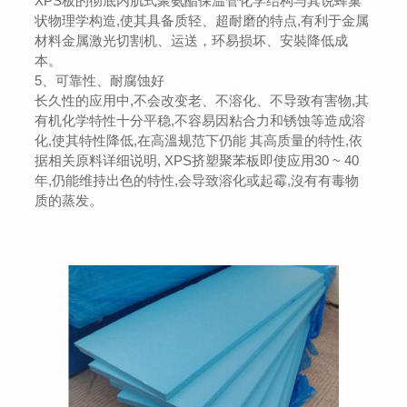
XPS板的彻底内肌式聚氨酯保温管化学结构与其说蜂巢
状物理学构造,使其具备质轻、超耐磨的特点,有利于金属
材料金属激光切割机、运送，环易损坏、安裝降低成
本。
5、可靠性、耐腐蚀好
长久性的应用中,不会改变老、不溶化、不导致有害物,其
有机化学特性十分平稳,不容易因粘合力和锈蚀等造成溶
化,使其特性降低,在高溫规范下仍能 其高质量的特性,依
据相关原料详细说明, XPS挤塑聚苯板即使应用30 ~ 40
年,仍能维持出色的特性,会导致溶化或起霉,沒有有毒物
质的蒸发。